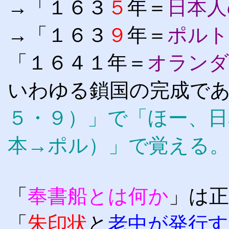
→「１６３
５
年＝
日本人
→「１６３
９
年＝
ポルト
「１６４１年＝
オランダ
いわゆる鎖国の完成で
５・９）」で「ほー、日
本→ポル）」で覚える
「
奉書船とは何か
」は正
「
朱印状
と
老中が発行す