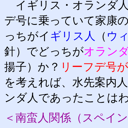
イギリス・オランダ人
デ号に乗っていて家康
っちがイ
ギリス人
（
ウ
針）でどっちが
オラン
揚子）か？
リーフデ号
を考えれば、水先案内
ンダ人であったことは
＜南蛮人関係（スペイ