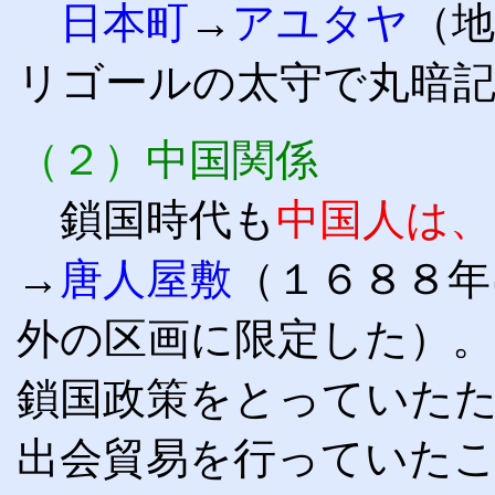
日本町
→
アユタヤ
（
リゴールの太守で丸暗
（２）
中国関係
鎖国時代も
中国人は
→
唐人屋敷
（１６８８年
外の区画に限定した）
鎖国政策をとっていた
出会貿易を行っていた