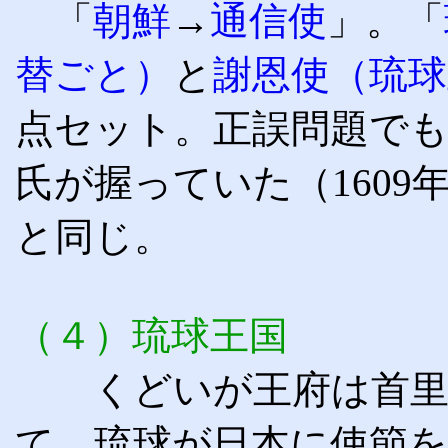
「
朝鮮
→
通信使
」
。「
替ごと）
と
謝恩使（琉
点セット。正誤問題で
氏が握っていた（160
と同じ。
（４）琉球王国
くどいが王府は首里で
て、琉球が日本に使節を