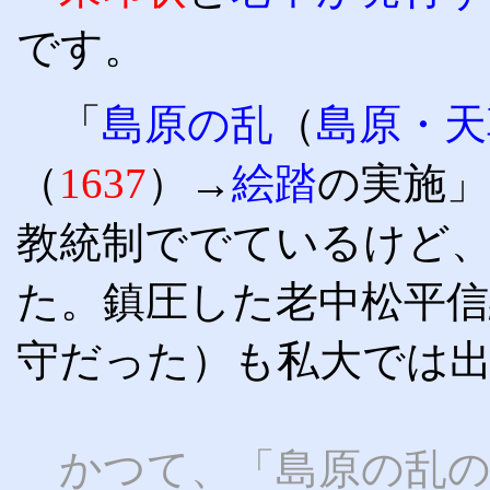
です。
「
島原の乱
（
島原・天
（
1637
）→
絵踏
の実施
教統制ででているけど
た。鎮圧した老中松平信
守だった）も私大では
かつて、「島原の乱