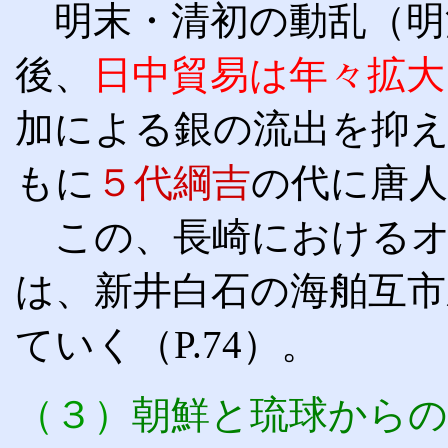
明末・清初の動乱（明
後、
日中貿易は年々拡大
加による銀の流出を抑
もに
５代綱吉
の代
に唐
この、長崎におけるオ
は、新井白石の海舶互市
ていく（P.74）。
（３）
朝鮮と琉球からの