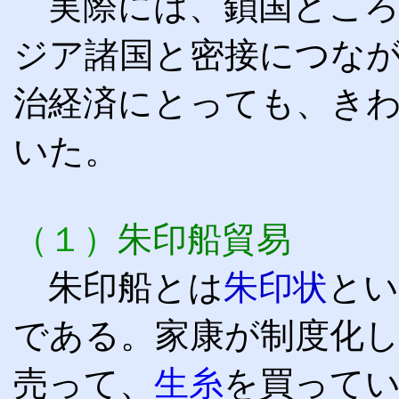
実際には、鎖国どころ
ジア諸国と密接につな
治経済にとっても、き
いた。
（１）
朱印船貿易
朱印船とは
朱印状
とい
である。家康が制度化
売って、
生糸
を買って