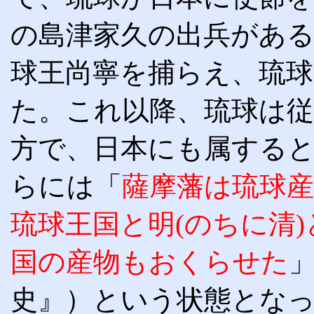
の島津家久の出兵があ
球王尚寧を捕らえ、琉球
た。これ以降、琉球は
方で、日本にも属する
らには「
薩摩藩は琉球
琉球王国と明(のちに清
国の産物もおくらせた
史』）という状態とな