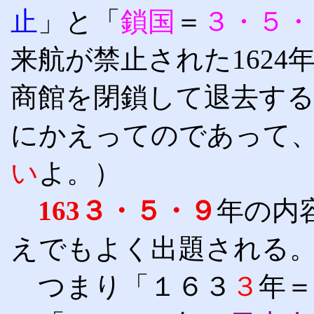
止
」
と「
鎖国
＝
３・５・
来航が禁止された162
商館を閉鎖して退去す
にかえってのであって
い
よ。）
163３・５・９
年の内
えでもよく出題される
つまり「１６３
３
年＝