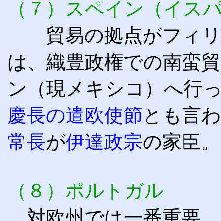
（７）スペイン（イス
貿易の拠点がフィ
は、織豊政権での南蛮
ン（現メキシコ）へ行
慶長の遣欧使節
とも言わ
常長
が
伊達政宗
の家臣
。
（８）ポルトガル
対欧州では一番重要。